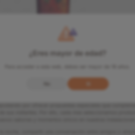
¿Eres mayor de edad?
Para acceder a esta web, debes ser mayor de 18 años.
caña de azúcar seleccionada y con una mezcla única de es
ca por su equilibrio y complejidad. En cada sorbo se puede
No
Sí
melo, canela y frutas tropicales, creando un perfil aromático
omo combinado.
apostando por ofrecer propuestas especiales que compleme
 de sus visitantes. Por ello, cada mes seleccionamos produ
nuevos sabores y momentos únicos en nuestras instalacione
a noche, compartir una conversación entre amigos o simpl