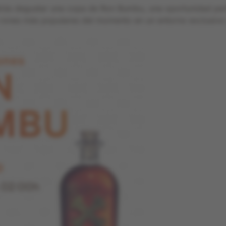
odrás degustar una copa de Ron Bumbu, una oportunidad per
 rones más populares del momento en un entorno exclusivo