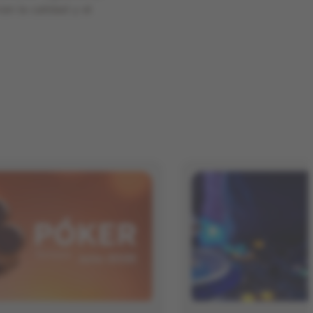
n la calidad y el