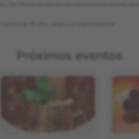
, Ron Bumbu es una elección perfecta para quienes valora
 mayores de 18 años. Juega con responsabilidad.
Próximos eventos