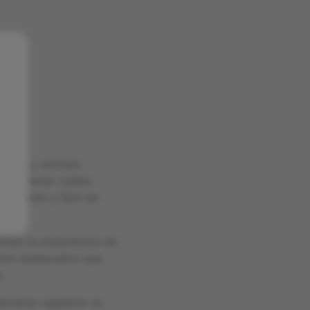
pecias y aromas
n apreciar sutiles
 elegante y fácil de
nten la experiencia de
ctos destacados que
s.
emente regalarte un