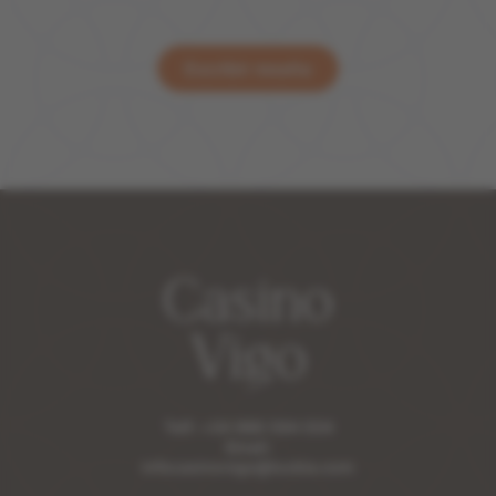
Escribir reseña
Telf: +34 986 594 034
Email:
infocasinovigo@luckia.com