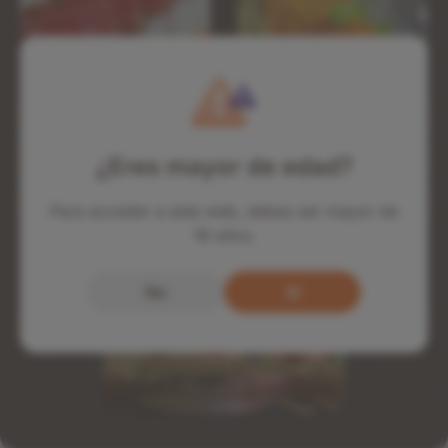
¿Eres mayor de edad?
Para acceder a esta web, debes ser mayor de
18 años.
No
Sí