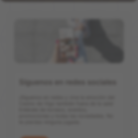
Síguenos en redes sociales
¡Síguenos en redes y vive la emoción del
Casino de Vigo también fuera de la sala!
Entérate de torneos, eventos,
promociones y todas las novedades. No
te pierdas ninguna jugada.