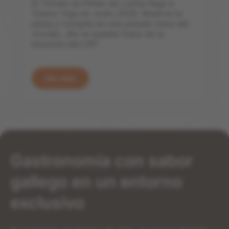
El Torneo de Póker de Luckia llega a
Casino Vigo en Junio 2026. Reserva tu
plaza y compite en una parada clave del
circuito. ¡No te quedes fuera de la
emoción del LPF!
Ver más
Gastronomía con sabor
gallego en un entorno
exclusivo