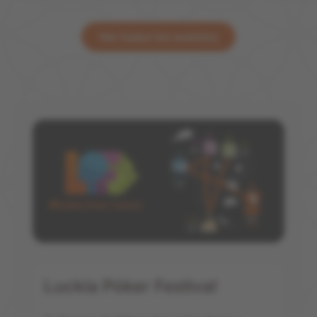
jengibre por solo 7 €.
premium
Ver todos los eventos
Luckia Póker Festival