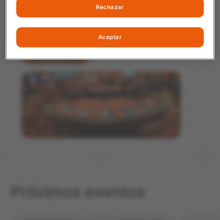
Rechazar
Aceptar
Próximos eventos