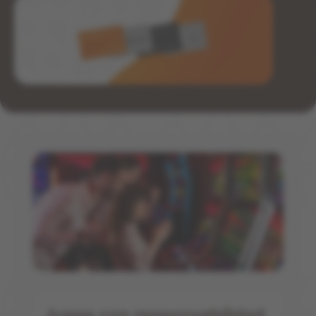
Juega con responsabilidad