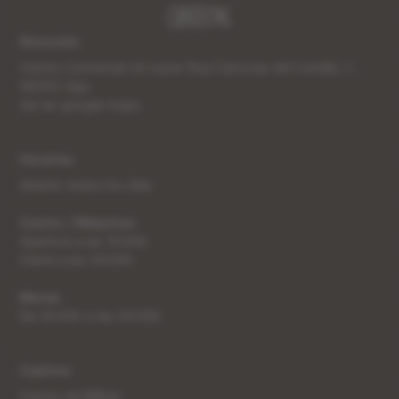
Dirección
Centro Comercial «A Laxe» Rúa Cánovas del Castillo, 1 ,
36202 Vigo
Ver en google maps
Horarios
Abierto todos los días
Casino / Máquinas
Apertura a las 10:00h
Cierre a las 04:00h
Mesas
De 20:00h a las 04:00h
Casinos
Casino de Bilbao