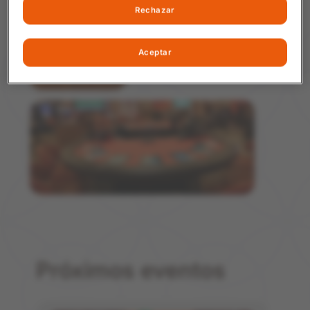
Rechazar
Aceptar
Próximos eventos