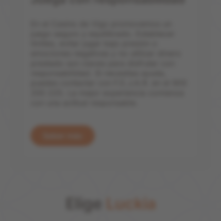
En el Casino de Vigo promovemos un
juego seguro y equilibrado. Establecer
límites, evitar jugar bajo presión o
emociones negativas y no utilizar dinero
prestado son claves para disfrutar con
responsabilidad. Si necesitas ayuda,
puedes contactar con F.E.J.A.R. en el 900
200 225. La mejor experiencia comienza
con una actitud responsable.
Saber más
Elige
Luckia