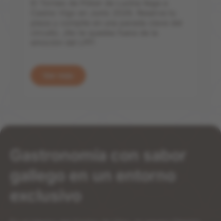
El Torneo de Póker de Luckia llega a
Casino Vigo en Junio 2026. Reserva tu
plaza y compite en una parada clave del
circuito. ¡No te quedes fuera de la
emoción del LPF!
Ver más
Gastronomía con sabor
gallego en un entorno
exclusivo