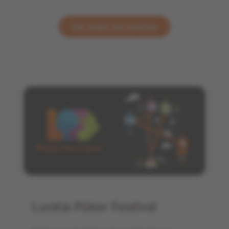
jengibre por solo 7 €.
Ver todos los eventos
Luckia Póker Festival