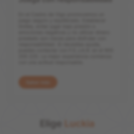
En el Casino de Vigo promovemos un
juego seguro y equilibrado. Establecer
límites, evitar jugar bajo presión o
emociones negativas y no utilizar dinero
prestado son claves para disfrutar con
responsabilidad. Si necesitas ayuda,
puedes contactar con F.E.J.A.R. en el 900
200 225. La mejor experiencia comienza
con una actitud responsable.
Saber más
Elige
Luckia