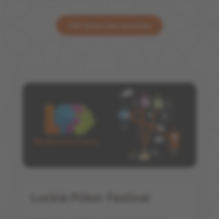
jengibre por solo 7 €.
entorno 
Ver todos los eventos
Luckia Póker Festival