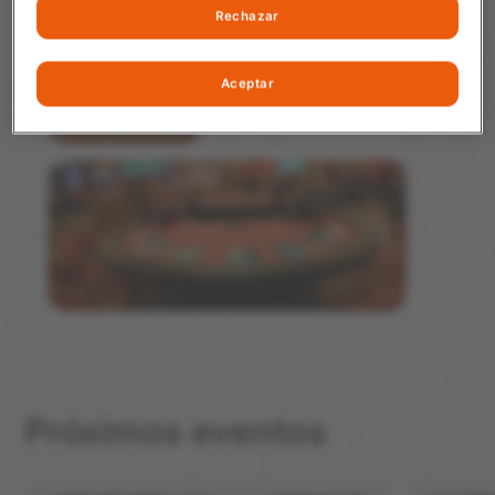
Rechazar
Aceptar
Próximos eventos