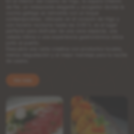
En el interior del Casino de Vigo, te espera Chemin
de Fer, un restaurante elegante y acogedor donde la
cocina gallega se reinventa con un toque
contemporáneo. Ubicado en el corazón de Vigo y
con horario nocturno hasta las 3:00 h, es el lugar
perfecto para disfrutar de una cena especial, una
velada íntima o una experiencia gastronómica única
junto al puerto.
Descubre una carta creativa con productos locales,
menús degustación y el mejor maridaje para tu noche
de casino.
Ver más